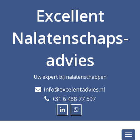
Excellent
Nalatenschap­s­
advies
Uw expert bij nalatenschappen
info@excelentadvies.nl
+31 6 438 77 597
Toggl