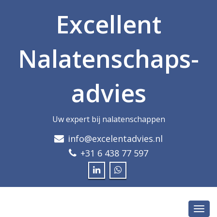
Excellent
Nalatenschap­s­
advies
Uw expert bij nalatenschappen
info@excelentadvies.nl
+31 6 438 77 597
Toggl